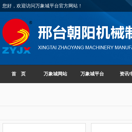
您好，欢迎访问万象城平台官方网站！
首 页
万象城网站
万象城平台
资讯