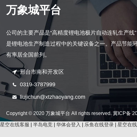
万象城平台
公司的主要产品是“高精度锂电池极片自动连轧生产线
是锂电池生产制造过程中的关键设备之一。产品节能
有率居全国前列。
邢台市南和开发区
0319-3787999
liujichun@xtzhaoyang.com
Copyright © 2020 万象城平台 All rights reserved.
冀ICP备 2
星空在线客服
|
半岛电竞
|
华体会登入
|
乐鱼在线登录
|
星空在线