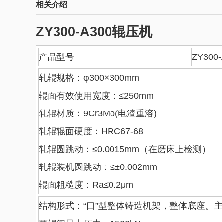
相关介绍
ZY300-A300辊压机
产品型号
ZY300
轧辊规格：φ300×300mm
辊面有效使用宽度：≤250mm
轧辊材质：9Cr3Mo(电渣重溶)
轧辊辊面硬度：HRC67-68
轧辊圆跳动：≤0.0015mm（在磨床上检测）
轧辊装机圆跳动：≤±0.002mm
辊面粗糙度：Ra≤0.2μm
结构形式：“口”型整体铸造机架，整体底座。主