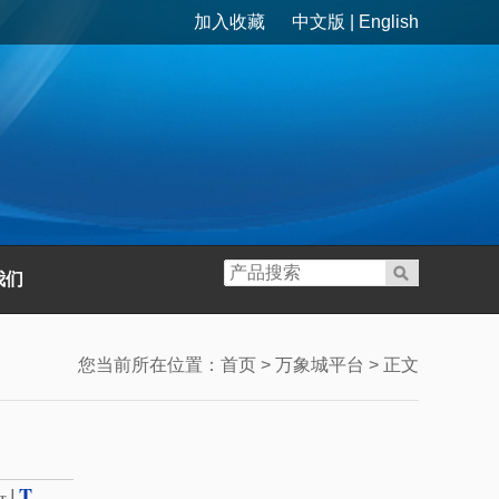
加入收藏
中文版
|
English
我们
您当前所在位置：
首页
>
万象城平台
> 正文
T
|