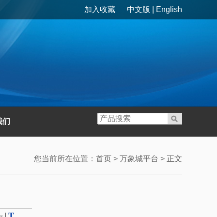
加入收藏
中文版
|
English
我们
您当前所在位置：
首页
>
万象城平台
> 正文
T
|