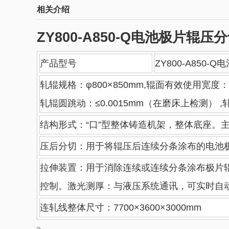
相关介绍
ZY800-A850-Q电池极片辊
产品型号
ZY800-A850
轧辊规格：φ800×850mm,辊面有效使用宽度：≤8
轧辊圆跳动：≤0.0015mm（在磨床上检测） ,轧
结构形式：“口”型整体铸造机架，整体底座。主轴
压后分切：用于将辊压后连续分条涂布的电池极
拉伸装置：用于消除连续或连续分条涂布极片辊
控制。激光测厚：与液压系统通讯，可实时自
连轧线整体尺寸：7700×3600×3000mm