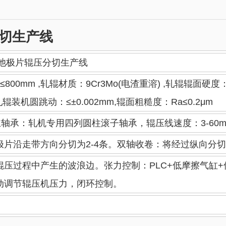
压分切生产线
-Q电池极片辊压分切生产线
00mm ,轧辊材质：9Cr3Mo(电渣重溶) ,轧辊辊面硬度：H
辊装机圆跳动：≤±0.002mm,辊面粗糙度：Ra≤0.2μm
承：轧机专用四列圆柱滚子轴承，辊压线速度：3-60m/m
片沿走带方向分切为2-4条。双轴收卷：将经过纵向分
压过程中产生的波浪边。张力控制：PLC+低摩擦气缸+
动调节辊压机压力，闭环控制。