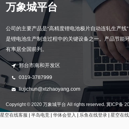
万象城平台
公司的主要产品是“高精度锂电池极片自动连轧生产线
是锂电池生产制造过程中的关键设备之一。产品节能
有率居全国前列。
邢台市南和开发区
0319-3787999
liujichun@xtzhaoyang.com
Copyright © 2020 万象城平台 All rights reserved.
冀ICP备 2
星空在线客服
|
半岛电竞
|
华体会登入
|
乐鱼在线登录
|
星空在线