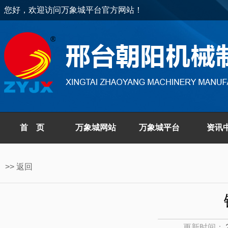
您好，欢迎访问万象城平台官方网站！
首 页
万象城网站
万象城平台
资讯
>> 返回
更新时间：