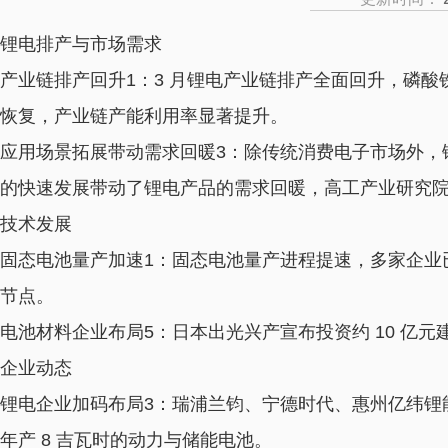
锂电排产与市场需求
产业链排产回升1：3 月锂电产业链排产全面回升，磷
恢复，产业链产能利用率显著提升。
应用场景拓展带动需求回暖3：除传统消费电子市场外，
的快速发展带动了锂电产品的需求回暖，高工产业研究院（
技术发展
固态电池量产加速1：固态电池量产进程提速，多家企业已
节点。
电池材料企业布局5：日本出光兴产宣布投资约 10 亿元建设
企业动态
锂电企业加码布局3：瑞浦兰钧、宁德时代、惠州亿纬锂
年产 8 吉瓦时的动力与储能电池。